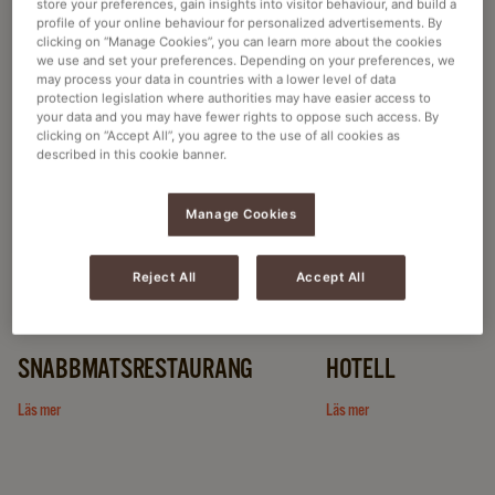
store your preferences, gain insights into visitor behaviour, and build a
HITTA DEN BÄSTA LÖSNINGEN FÖR DITT
profile of your online behaviour for personalized advertisements. By
clicking on “Manage Cookies”, you can learn more about the cookies
FÖRETAG
we use and set your preferences. Depending on your preferences, we
may process your data in countries with a lower level of data
protection legislation where authorities may have easier access to
your data and you may have fewer rights to oppose such access. By
clicking on “Accept All”, you agree to the use of all cookies as
described in this cookie banner.
UPPTÄCK CAFITESSE EXCELLENCE TOUCH
Manage Cookies
EXPERIENCE VARM & KALL
Reject All
Accept All
SNABBMATSRESTAURANG
HOTELL
Läs mer
Läs mer