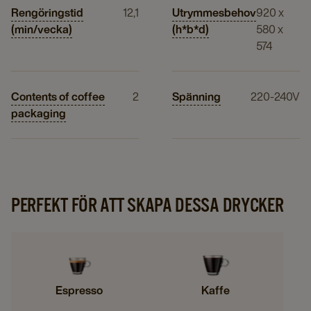
Rengöringstid
12,1
Utrymmesbehov
920 x
(min/vecka)
(h*b*d)
580 x
574
Contents of coffee
2
Spänning
220-240V
packaging
PERFEKT FÖR ATT SKAPA DESSA DRYCKER
Espresso
Kaffe