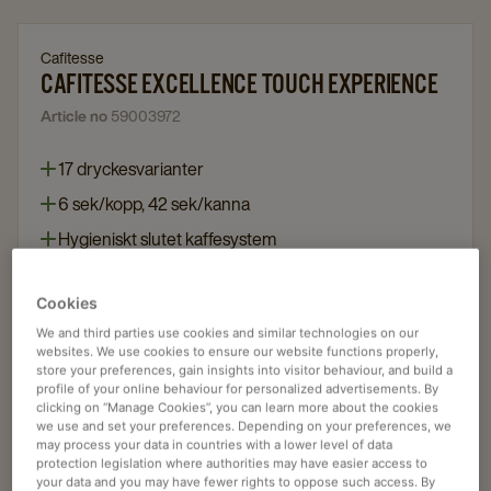
Cafitesse
CAFITESSE EXCELLENCE TOUCH EXPERIENCE
Article no
59003972
17 dryckesvarianter
6 sek/kopp, 42 sek/kanna
Hygieniskt slutet kaffesystem
Hög kapacitet kombinerat med kaffe av hög kvalitet
Cookies
We and third parties use cookies and similar technologies on our
websites. We use cookies to ensure our website functions properly,
Begär en offert
store your preferences, gain insights into visitor behaviour, and build a
profile of your online behaviour for personalized advertisements. By
clicking on “Manage Cookies”, you can learn more about the cookies
we use and set your preferences. Depending on your preferences, we
Begär mer information
may process your data in countries with a lower level of data
protection legislation where authorities may have easier access to
your data and you may have fewer rights to oppose such access. By