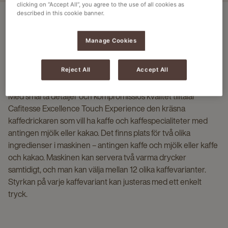
clicking on “Accept All”, you agree to the use of all cookies as
described in this cookie banner.
Maskinens höjdpunkter
Specifikationer
Dryckestyper
Manage Cookies
BESKRIVNING
Reject All
Accept All
Med smarta detaljer och kompromisslös kvalitet tilltalar
Cafitesse Excellence Touch Experience den kräsna
kaffedrickaren som vill ha kaffe och kaffespecialiteter med
antingen mjölk eller kakao. Det finns plats för två olika
ingredienser i maskinen – antingen kaffe och mjölk eller kaffe
och kakao. Maskinen kan servera två varma drycker
samtidigt, och man kan välja mellan 12 olika kaffevarianter.
Styrkan på varje kaffevariant kan justeras med ett enkelt
tryck.