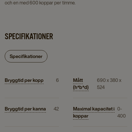
och en med 600 koppar per timme.
SPECIFIKATIONER
Specifikationer
Bryggtid per kopp
6
Mått
690 x 380 x
(h*b*d)
524
Bryggtid per kanna
42
Maximal kapacitet i
0-
koppar
400