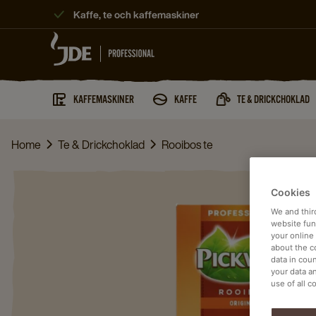
Kaffe, te och kaffemaskiner
KAFFEMASKINER
KAFFE
TE & DRICKCHOKLAD
Home
Te & Drickchoklad
Rooibos te
Cookies
We and thir
website func
your online
about the c
data in coun
your data a
use of all c