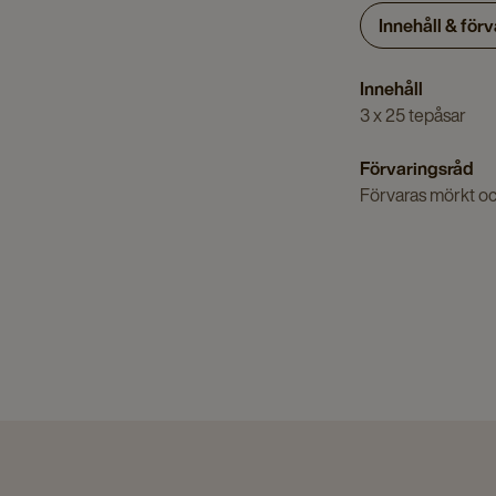
Innehåll & för
Innehåll
3 x 25 tepåsar
Förvaringsråd
Förvaras mörkt och