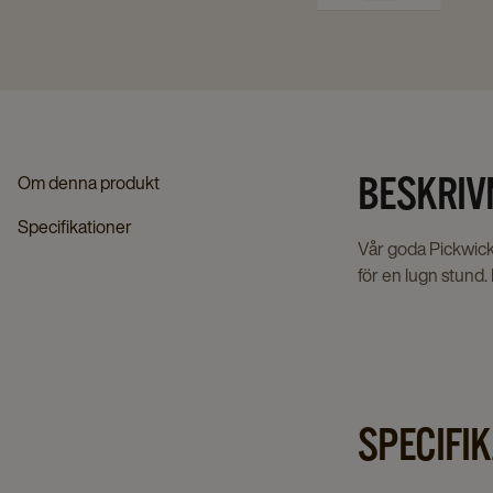
BESKRIV
Om denna produkt
Specifikationer
Vår goda Pickwick
för en lugn stund.
SPECIFI