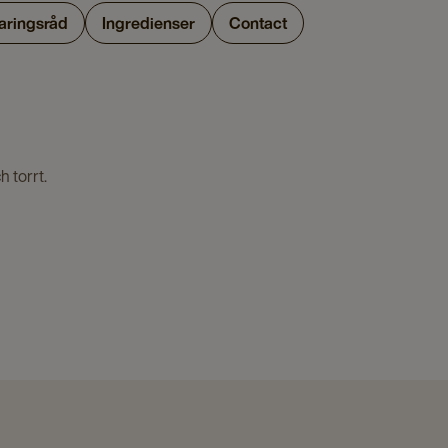
varingsråd
Ingredienser
Contact
 torrt.