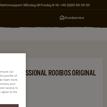
Telefonsupport: Måndag till Fredag 8-16: +46 (0)20 96 00 20
Kundservice
CK PROFESSIONAL ROOIBOS ORIGINAL
 ensure our
d a profile of
RADE
can learn more
process your
asier access to
016824
u agree to the
turlig