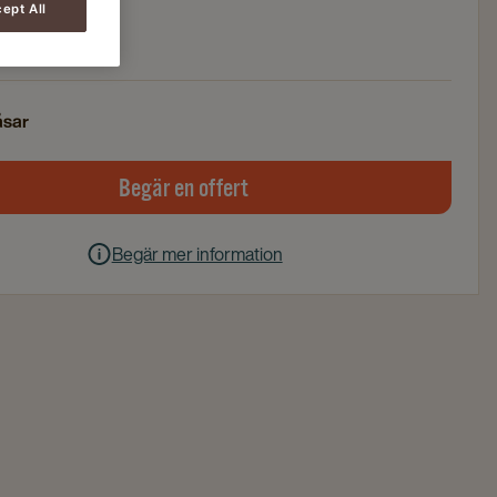
e
ept All
i
åsar
Begär en offert
Begär mer information